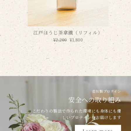
江戸ほうじ茶拿鐵（リフィル）
通
¥2,200
セ
¥1,800
常
ー
価
ル
格
価
格
自社製プロテイン
安全への取り組み
こだわりの製法で作られた環境にも身体にも優
しいプロテインをお届けします