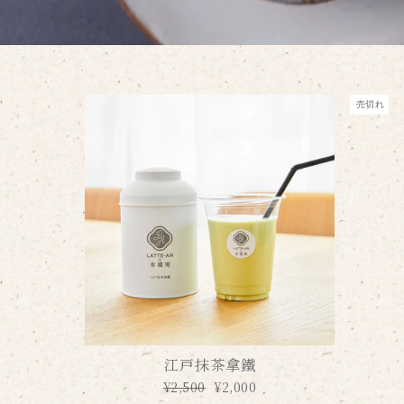
売切れ
江戸抹茶拿鐵
通
¥2,500
セ
¥2,000
常
ー