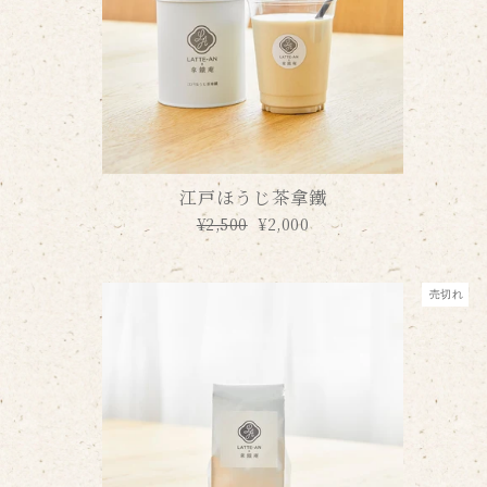
江戸ほうじ茶拿鐵
通
¥2,500
セ
¥2,000
常
ー
価
ル
格
価
売切れ
格