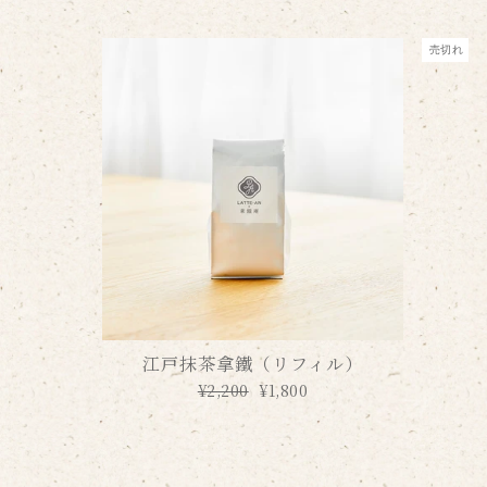
価
ル
格
価
売切れ
格
江戸抹茶拿鐵（リフィル）
通
¥2,200
セ
¥1,800
常
ー
価
ル
格
価
格