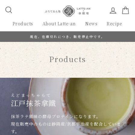
次
キーワード検索
アカウン
カ
へ
Products
About Latte-an
News
Recipe
現在、在庫切れにつき、販売停止中です。
Products
えどまっちゃらて
江戸抹茶拿鐵
抹茶ラテ風味の酵母プロテインになります。
現在販売中のものは静岡産/京都宇治産を配合していま
す。